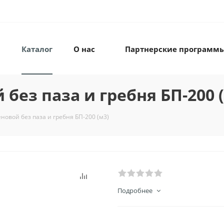
Каталог
О нас
Партнерские программ
без паза и гребня БП-200 
еновой без паза и гребня БП-200 (м3)
Подробнее