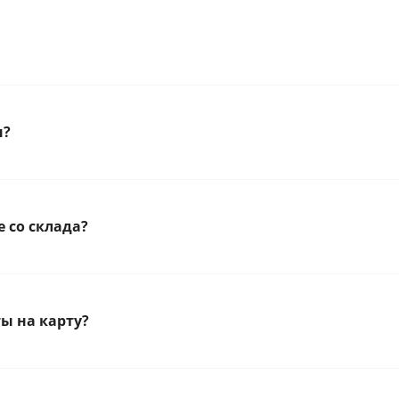
н?
 со склада?
ы на карту?