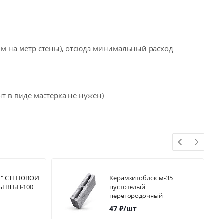
мм на метр стены), отсюда минимальный расход
 в виде мастерка не нужен)
Т" СТЕНОВОЙ
Керамзитоблок м-35
БНЯ БП-100
пустотелый
перегородочный
(390*90*188)
47
₽
/шт