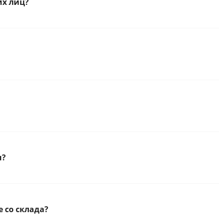
их лиц?
н?
 со склада?