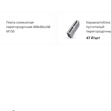
Плита силикатная
Керамзитоблок
перегородочная 498х80х248
пустотелый
М150
перегородочн
(390*90*188)
47
₽
/шт