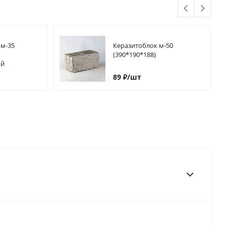
 м-35
Керазитоблок м-50
(390*190*188)
ый
89
₽
/шт