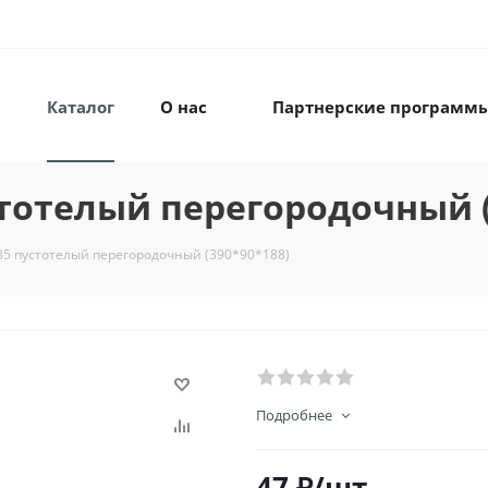
Каталог
О нас
Партнерские программ
тотелый перегородочный (
35 пустотелый перегородочный (390*90*188)
Подробнее
47
₽
/шт