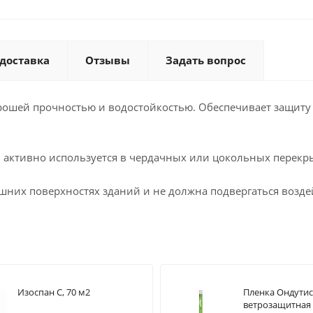
 доставка
Отзывы
Задать вопрос
рошей прочностью и водостойкостью. Обеспечивает защиту
, активно используется в чердачных или цокольных перекр
ешних поверхностях зданий и не должна подвергаться возд
Изоспан С, 70 м2
Пленка Ондутис
ветрозащитная 