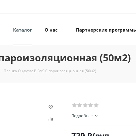
Каталог
О нас
Партнерские программ
 пароизоляционная (50м2)
-
Пленка Ондутис B BASIC пароизоляционная (50м2)
Подробнее
729
₽
/рул