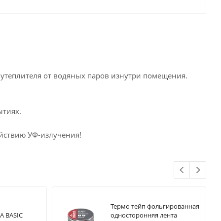
 утеплителя от водяных паров изнутри помещения.
ытиях.
ействию УФ-излучения!
Термо тейп фольгированная
А BASIC
односторонняя лента