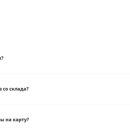
н?
 со склада?
ы на карту?