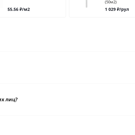
(50м2)
55.56
₽
/м2
1 029
₽
/рул
их лиц?