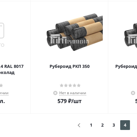
,4 RAL 8017
Рубероид РКП 350
Рубероид 
шоколад
личии
Нет в наличии
л.
579
₽
/шт
1
2
3
4