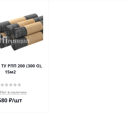
ТУ РПП 200 (300 О),
15м2
Нет в наличии
580
₽
/шт