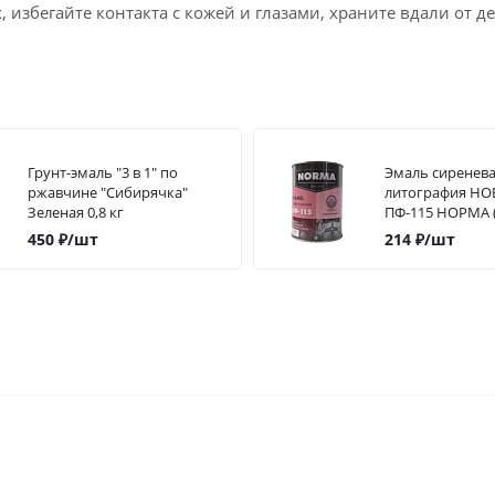
избегайте контакта с кожей и глазами, храните вдали от де
Грунт-эмаль "3 в 1" по
Эмаль сиренев
ржавчине "Сибирячка"
литография Н
Зеленая 0,8 кг
ПФ-115 НОРМА (
450
₽
/шт
214
₽
/шт