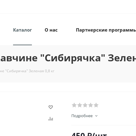
Каталог
О нас
Партнерские программ
жавчине "Сибирячка" Зелен
ине "Сибирячка" Зеленая 0,8 кг
Подробнее
450
₽
/шт