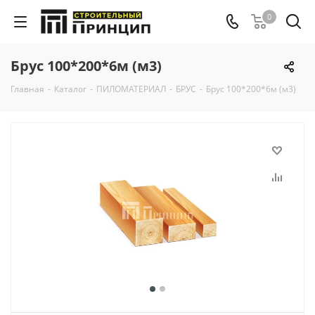
0
Брус 100*200*6м (м3)
Главная
-
Каталог
-
ПИЛОМАТЕРИАЛ
-
БРУС
-
Брус 100*200*6м (м3)