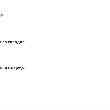
н?
 со склада?
ы на карту?