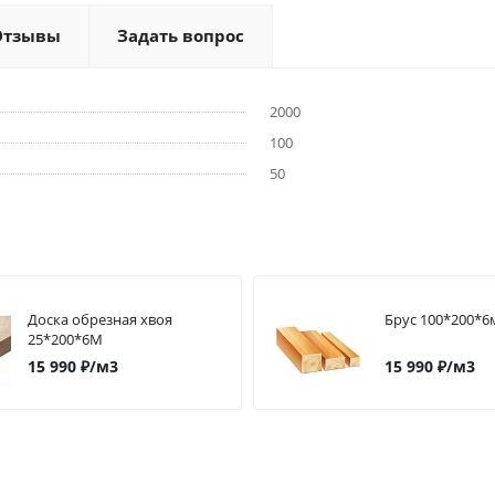
Отзывы
Задать вопрос
2000
100
50
Доска обрезная хвоя
Брус 100*200*6м
25*200*6М
15 990
₽
/м3
15 990
₽
/м3