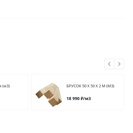
 (м3)
БРУСОК 50 Х 50 Х 2 М (М3)
18 990
₽
/м3